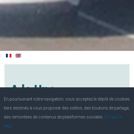
A
la
Une
En poursuivant votre navigation, vous acceptez le dépôt de cookies
Plusieurs organismes de la
tiers destinés à vous proposer des vidéos, des boutons de partage,
des remontées de contenus de plateformes sociales.
En savoir
MTD co-organisent et
plus