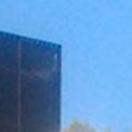
Login
with
Login
Facebook
with
Google
+