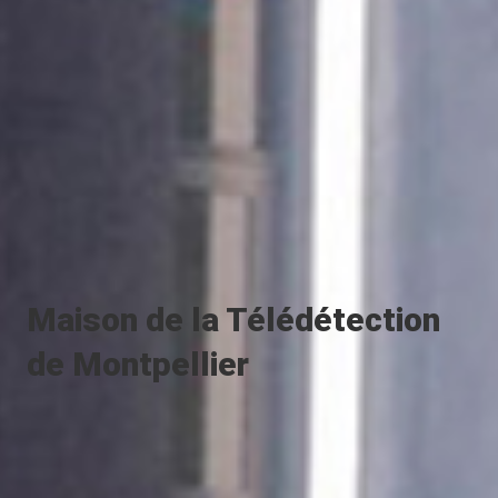
Maison
de
la
Télédétection
de
Montpellier