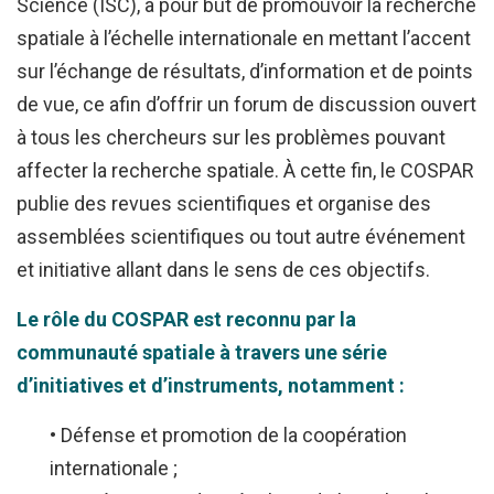
Se
Science (ISC), a pour but de promouvoir la recherche
souvenir
spatiale à l’échelle internationale en mettant l’accent
de
sur l’échange de résultats, d’information et de points
moi
de vue, ce afin d’offrir un forum de discussion ouvert
à tous les chercheurs sur les problèmes pouvant
Identifiant
affecter la recherche spatiale. À cette fin, le COSPAR
oublié
publie des revues scientifiques et organise des
?
assemblées scientifiques ou tout autre événement
/
et initiative allant dans le sens de ces objectifs.
Mot
Le rôle du COSPAR est reconnu par la
de
communauté spatiale à travers une série
passe
d’initiatives et d’instruments, notamment :
oublié
?
• Défense et promotion de la coopération
internationale ;