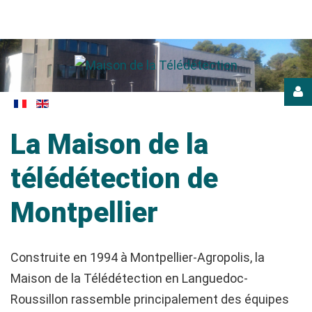
Login
or
La
Maison
de
la
register
télédétection
de
Montpellier
CONNEXION
Construite en 1994 à Montpellier-Agropolis, la
Maison de la Télédétection en Languedoc-
Se
Roussillon rassemble principalement des équipes