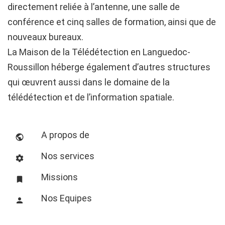
Login
directement reliée à l’antenne, une salle de
conférence et cinq salles de formation, ainsi que de
with
Login
nouveaux bureaux.
La Maison de la Télédétection en Languedoc-
Facebook
with
Roussillon héberge également d’autres structures
qui œuvrent aussi dans le domaine de la
Google
télédétection et de l’information spatiale.
+
A propos de
Nos services
Missions
Nos Equipes