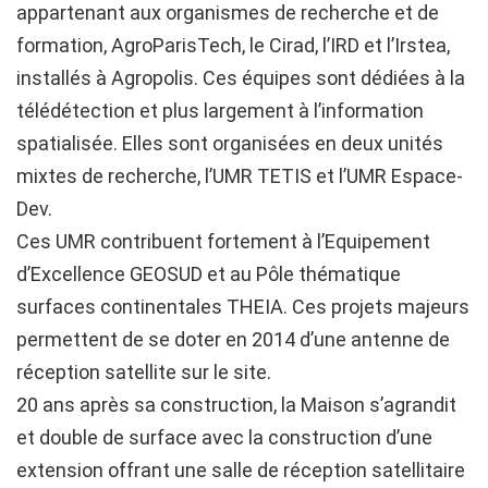
souvenir
appartenant aux organismes de recherche et de
de
formation, AgroParisTech, le Cirad, l’IRD et l’Irstea,
moi
installés à Agropolis. Ces équipes sont dédiées à la
télédétection et plus largement à l’information
Identifiant
spatialisée. Elles sont organisées en deux unités
oublié
mixtes de recherche, l’UMR TETIS et l’UMR Espace-
?
Dev.
/
Ces UMR contribuent fortement à l’Equipement
Mot
d’Excellence GEOSUD et au Pôle thématique
de
surfaces continentales THEIA. Ces projets majeurs
passe
permettent de se doter en 2014 d’une antenne de
oublié
réception satellite sur le site.
?
20 ans après sa construction, la Maison s’agrandit
et double de surface avec la construction d’une
extension offrant une salle de réception satellitaire